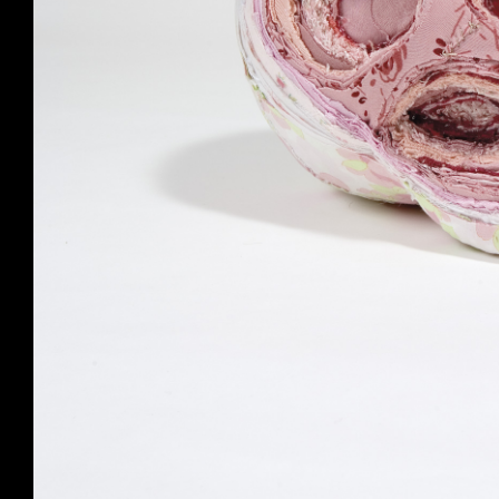
2007–
2010
by
Birgit
Dieker