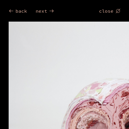
Birgit
back
next
close
Dieker